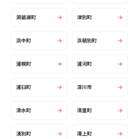
→
→
洞爺湖町
津別町
→
→
浜中町
浜頓別町
→
→
浦幌町
浦河町
→
→
浦臼町
深川市
→
→
清水町
清里町
→
→
湧別町
滝上町