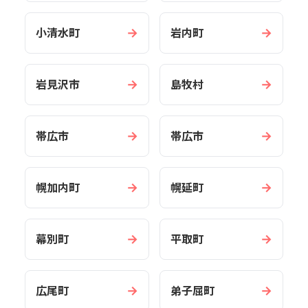
→
→
小清水町
岩内町
→
→
岩見沢市
島牧村
→
→
帯広市
帯広市
→
→
幌加内町
幌延町
→
→
幕別町
平取町
→
→
広尾町
弟子屈町