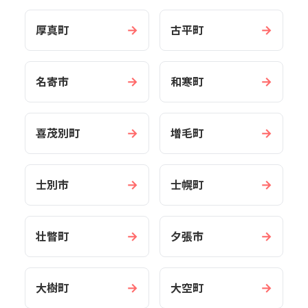
→
→
厚真町
古平町
→
→
名寄市
和寒町
→
→
喜茂別町
増毛町
→
→
士別市
士幌町
→
→
壮瞥町
夕張市
→
→
大樹町
大空町