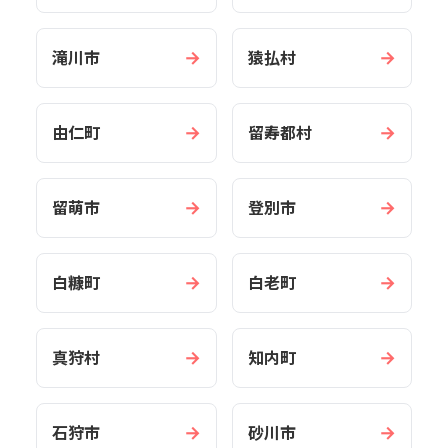
→
→
滝川市
猿払村
→
→
由仁町
留寿都村
→
→
留萌市
登別市
→
→
白糠町
白老町
→
→
真狩村
知内町
→
→
石狩市
砂川市