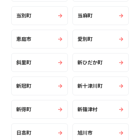
→
→
当別町
当麻町
→
→
恵庭市
愛別町
→
→
斜里町
新ひだか町
→
→
新冠町
新十津川町
→
→
新得町
新篠津村
→
→
日高町
旭川市