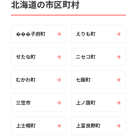
北海道の市区町村
→
→
���子府町
えりも町
→
→
せたな町
ニセコ町
→
→
むかわ町
七飯町
→
→
三笠市
上ノ国町
→
→
上士幌町
上富良野町