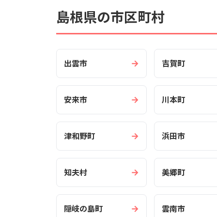
島根県の市区町村
→
出雲市
吉賀町
→
安来市
川本町
→
津和野町
浜田市
→
知夫村
美郷町
→
隠岐の島町
雲南市